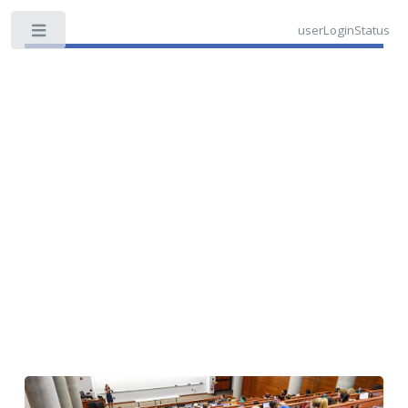
userLoginStatus
Toggle