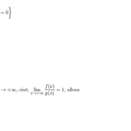
}
= 0
f
(
x
)
→
+
∞
, cioè,
lim
= 1
, allora
g
(
x
)
x
→
+
∞