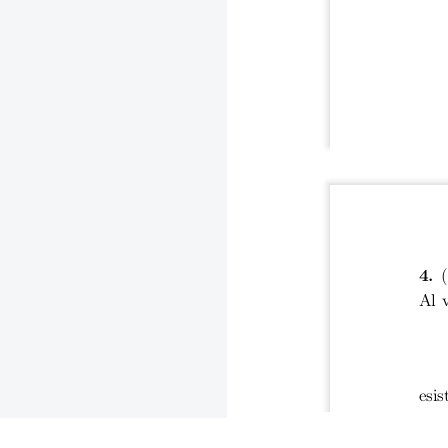
4.
Al v
esis
A