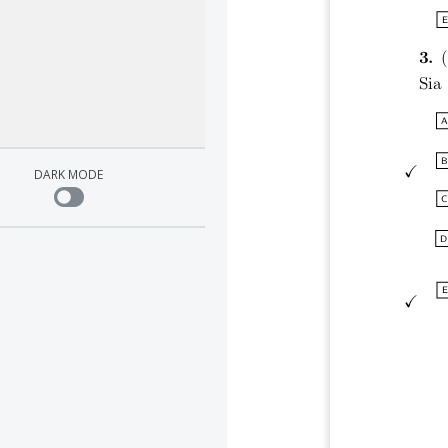
E
3.
(
Sia
A
B
✓
DARK MODE
C
D
E
✓