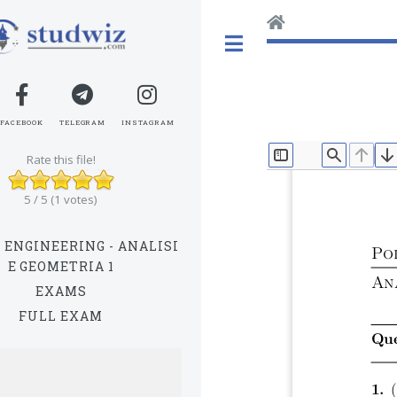
Toggle
FACEBOOK
TELEGRAM
INSTAGRAM
Rate this file!
TOGGLE SIDEBAR
FIND
PREV
N
5 / 5 (1 votes)
 ENGINEERING - ANALISI
Po
E GEOMETRIA 1
An
EXAMS
FULL EXAM
Que
1.