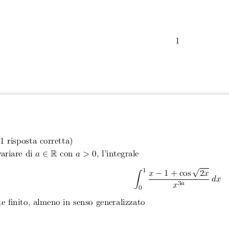
1
(1 risposta corretta)
ariare di
a
∈
R
con
a >
0
, l’integrale
√
∫
1
x
−
1 + cos
2
x
dx
3
a
x
0
te finito, almeno in senso generalizzato
3
se e solo se
a >
.
4