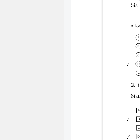
Sia
allo
A
B
C
✓
D
E
2.
(
Sia
A
✓
B
C
✓
D