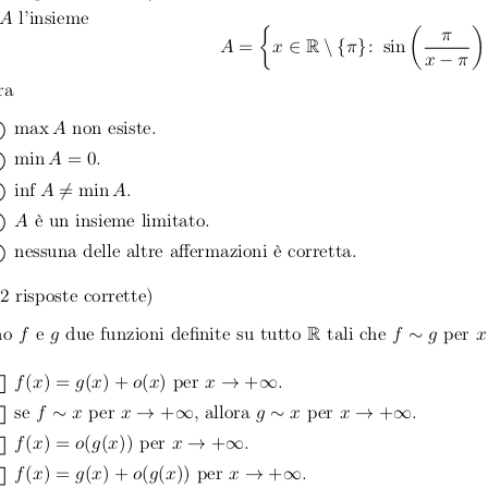
A
l’insieme
{
(
)
π
A
=
x
∈
R
\{
π
}
: sin
x
−
π
ra
max
A
non esiste.
min
A
= 0
.
inf
A
= min
A
.
A
è un insieme limitato.
nessuna delle altre affermazioni è corretta.
2 risposte corrette)
no
f
e
g
due funzioni definite su tutto
R
tali che
f
∼
g
per
x
f
(
x
) =
g
(
x
) +
o
(
x
)
per
x
→
+
∞
.
se
f
∼
x
per
x
→
+
∞
, allora
g
∼
x
per
x
→
+
∞
.
f
(
x
) =
o
(
g
(
x
))
per
x
→
+
∞
.
f
(
x
) =
g
(
x
) +
o
(
g
(
x
))
per
x
→
+
∞
.