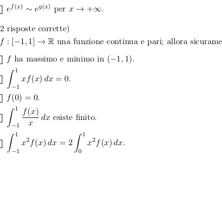
f
(
x
)
g
(
x
)
e
∼
e
per
x
→
+
∞
.
2 risposte corrette)
f
: [
−
1
,
1]
→
R
una funzione continua e pari; allora sicuram
f
ha massimo e minimo in
(
−
1
,
1)
.
∫
1
xf
(
x
)
dx
= 0
.
−
1
f
(0) = 0
.
∫
1
f
(
x
)
dx
esiste finito.
x
−
1
∫
∫
1
1
2
2
x
f
(
x
)
dx
= 2
x
f
(
x
)
dx
.
−
1
0