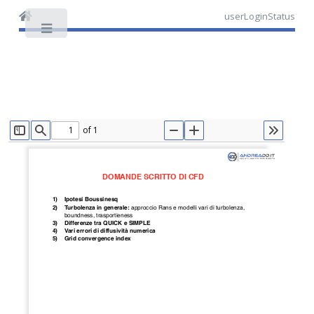
userLoginStatus
Toggle
of 1
TOGGLE SIDEBAR
FIND
ZOOM OUT
ZOOM IN
TOOLS
DOMANDE SCRITTO DI CFD
1)
Ipotesi Boussinesq
2)
Turbolenza in generale: 
approccio Rans e modelli vari di turbolenza, 
boundness, trasportieness
3)
Differenze tra QUICK e SIMPLE
4)
Vari errori di diffusività numerica
5)
Grid convergence index