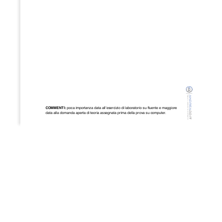
COMMENTI: 
poca importanza data all’esercizio di laboratorio su fluente e maggiore 
data alla domanda aperta di teoria assegnata prima della prova su computer
.