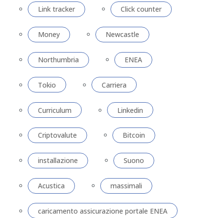
Link tracker
Click counter
Money
Newcastle
Northumbria
ENEA
Tokio
Carriera
Curriculum
Linkedin
Criptovalute
Bitcoin
installazione
Suono
Acustica
massimali
caricamento assicurazione portale ENEA