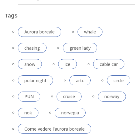
Tags
Aurora boreale
whale
chasing
green lady
snow
ice
cable car
polar night
artc
circle
PUN
cruise
norway
nok
norvegia
Come vedere l'aurora boreale