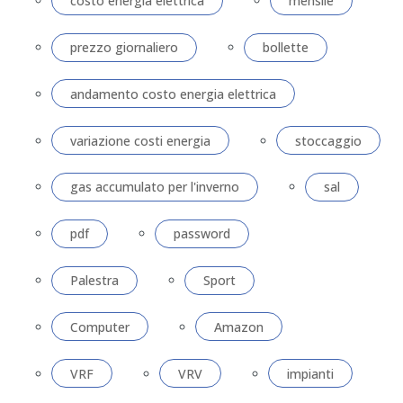
costo energia elettrica
mensile
prezzo giornaliero
bollette
andamento costo energia elettrica
variazione costi energia
stoccaggio
gas accumulato per l'inverno
sal
pdf
password
Palestra
Sport
Computer
Amazon
VRF
VRV
impianti