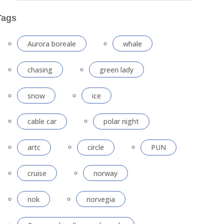
Tags
Aurora boreale
whale
chasing
green lady
snow
ice
cable car
polar night
artc
circle
PUN
cruise
norway
nok
norvegia