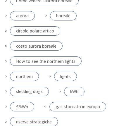
Come vedere l'aurora boreale
aurora
boreale
circolo polare artico
costo aurora boreale
How to see the northern lights
northern
lights
sledding dogs
kWh
€/kWh
gas stoccato in europa
riserve strategiche