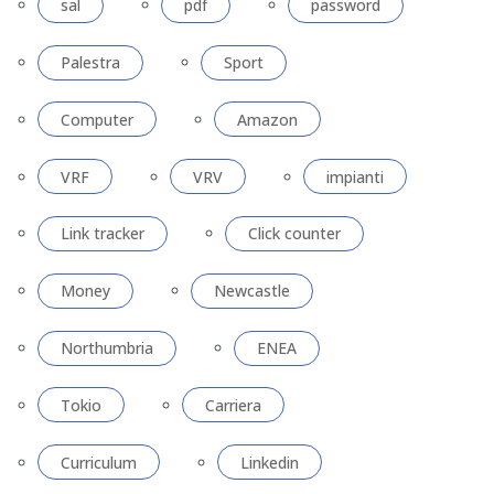
sal
pdf
password
Palestra
Sport
Computer
Amazon
VRF
VRV
impianti
Link tracker
Click counter
Money
Newcastle
Northumbria
ENEA
Tokio
Carriera
Curriculum
Linkedin