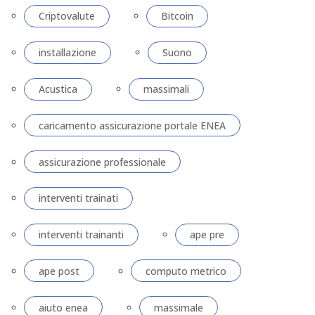
Criptovalute
Bitcoin
installazione
Suono
Acustica
massimali
caricamento assicurazione portale ENEA
assicurazione professionale
interventi trainati
interventi trainanti
ape pre
ape post
computo metrico
aiuto enea
massimale