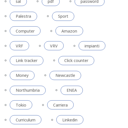
sal
pdf
password
Palestra
Sport
Computer
Amazon
VRF
VRV
impianti
Link tracker
Click counter
Money
Newcastle
Northumbria
ENEA
Tokio
Carriera
Curriculum
Linkedin