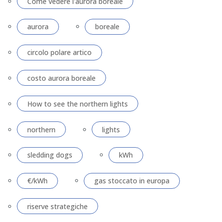
Come vedere l'aurora boreale
aurora
boreale
circolo polare artico
costo aurora boreale
How to see the northern lights
northern
lights
sledding dogs
kWh
€/kWh
gas stoccato in europa
riserve strategiche