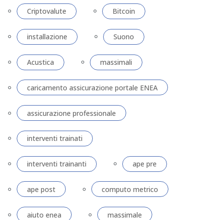
Criptovalute
Bitcoin
installazione
Suono
Acustica
massimali
caricamento assicurazione portale ENEA
assicurazione professionale
interventi trainati
interventi trainanti
ape pre
ape post
computo metrico
aiuto enea
massimale