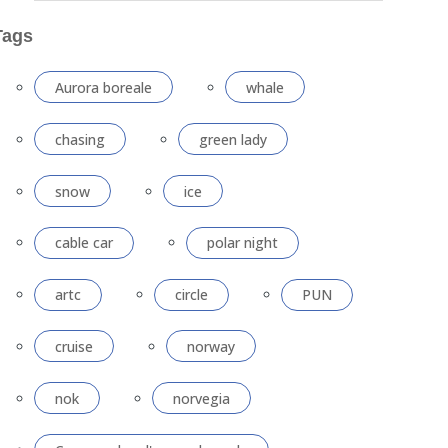
Tags
Aurora boreale
whale
chasing
green lady
snow
ice
cable car
polar night
artc
circle
PUN
cruise
norway
nok
norvegia