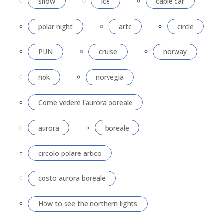
snow
ice
cable car
polar night
artc
circle
PUN
cruise
norway
nok
norvegia
Come vedere l'aurora boreale
aurora
boreale
circolo polare artico
costo aurora boreale
How to see the northern lights