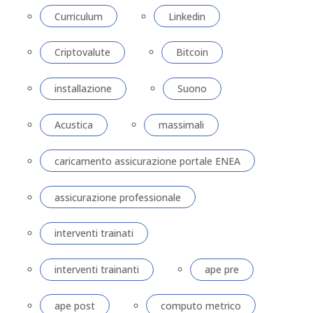
Curriculum
Linkedin
Criptovalute
Bitcoin
installazione
Suono
Acustica
massimali
caricamento assicurazione portale ENEA
assicurazione professionale
interventi trainati
interventi trainanti
ape pre
ape post
computo metrico