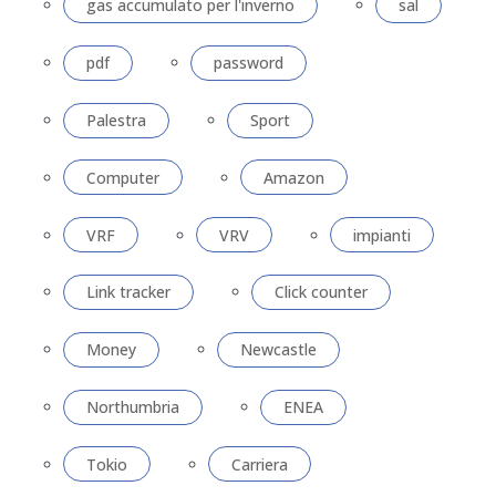
gas accumulato per l'inverno
sal
pdf
password
Palestra
Sport
Computer
Amazon
VRF
VRV
impianti
Link tracker
Click counter
Money
Newcastle
Northumbria
ENEA
Tokio
Carriera