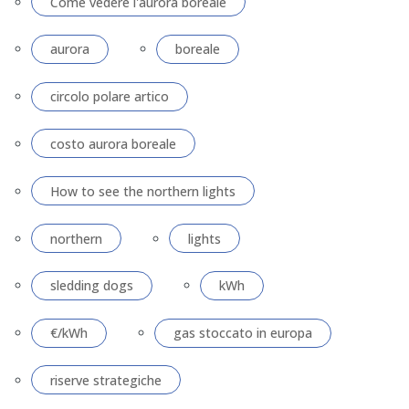
Come vedere l'aurora boreale
aurora
boreale
circolo polare artico
costo aurora boreale
How to see the northern lights
northern
lights
sledding dogs
kWh
€/kWh
gas stoccato in europa
riserve strategiche