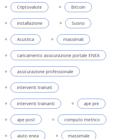
Criptovalute
Bitcoin
installazione
Suono
Acustica
massimali
caricamento assicurazione portale ENEA
assicurazione professionale
interventi trainati
interventi trainanti
ape pre
ape post
computo metrico
aiuto enea
massimale