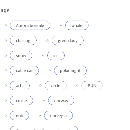
Tags
Aurora boreale
whale
chasing
green lady
snow
ice
cable car
polar night
artc
circle
PUN
cruise
norway
nok
norvegia