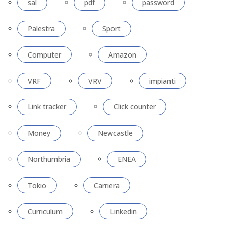
sal
pdf
password
Palestra
Sport
Computer
Amazon
VRF
VRV
impianti
Link tracker
Click counter
Money
Newcastle
Northumbria
ENEA
Tokio
Carriera
Curriculum
Linkedin