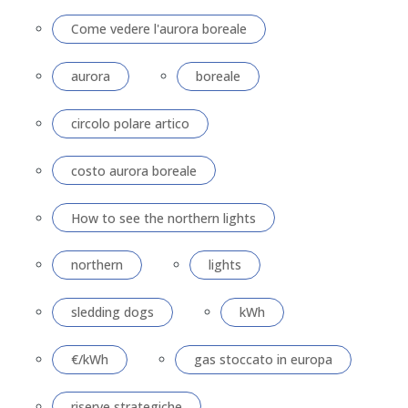
Come vedere l'aurora boreale
aurora
boreale
circolo polare artico
costo aurora boreale
How to see the northern lights
northern
lights
sledding dogs
kWh
€/kWh
gas stoccato in europa
riserve strategiche