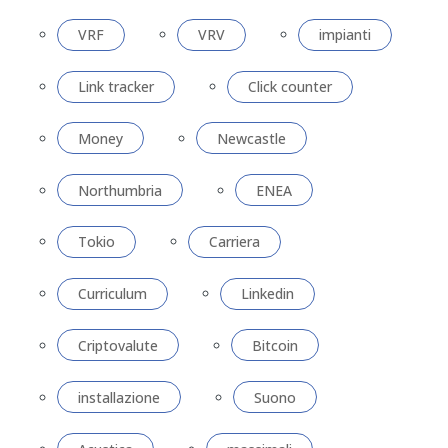
VRF
VRV
impianti
Link tracker
Click counter
Money
Newcastle
Northumbria
ENEA
Tokio
Carriera
Curriculum
Linkedin
Criptovalute
Bitcoin
installazione
Suono