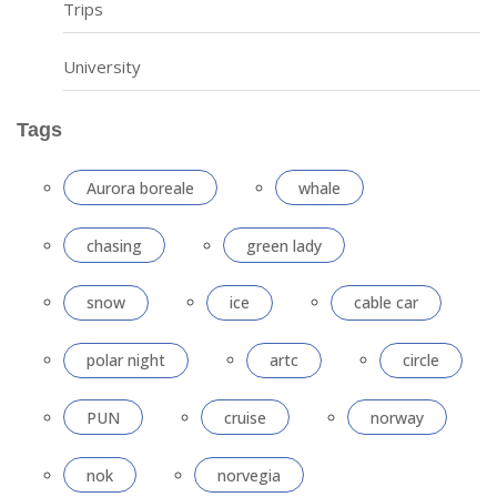
Trips
University
Tags
Aurora boreale
whale
chasing
green lady
snow
ice
cable car
polar night
artc
circle
PUN
cruise
norway
nok
norvegia