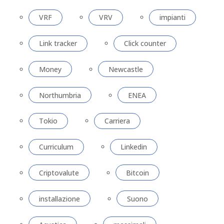
VRF
VRV
impianti
Link tracker
Click counter
Money
Newcastle
Northumbria
ENEA
Tokio
Carriera
Curriculum
Linkedin
Criptovalute
Bitcoin
installazione
Suono