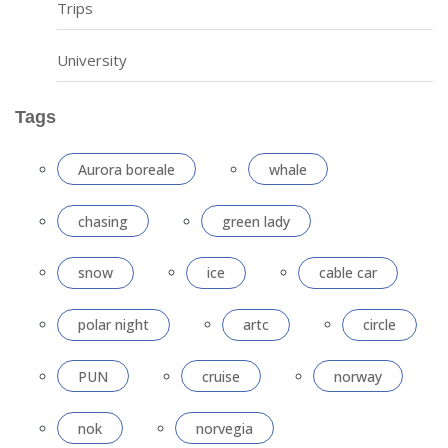
Trips
University
Tags
Aurora boreale
whale
chasing
green lady
snow
ice
cable car
polar night
artc
circle
PUN
cruise
norway
nok
norvegia