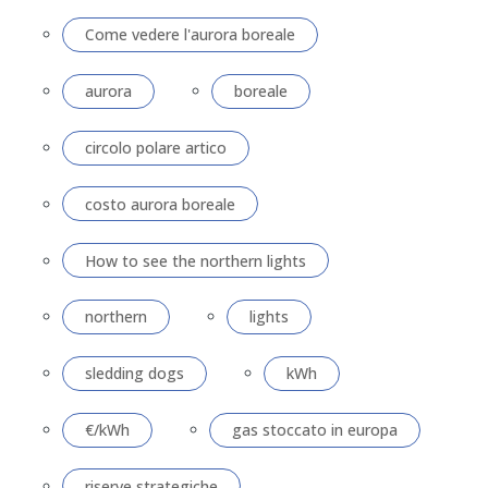
Come vedere l'aurora boreale
aurora
boreale
circolo polare artico
costo aurora boreale
How to see the northern lights
northern
lights
sledding dogs
kWh
€/kWh
gas stoccato in europa
riserve strategiche