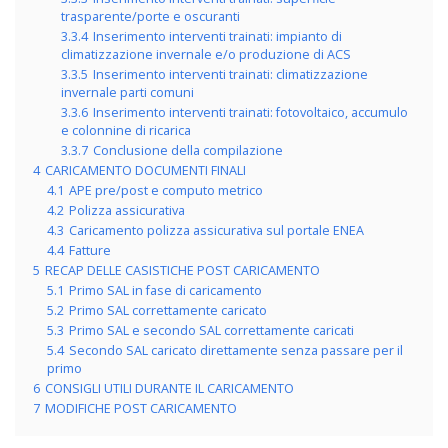
trasparente/porte e oscuranti
3.3.4
Inserimento interventi trainati: impianto di
climatizzazione invernale e/o produzione di ACS
3.3.5
Inserimento interventi trainati: climatizzazione
invernale parti comuni
3.3.6
Inserimento interventi trainati: fotovoltaico, accumulo
e colonnine di ricarica
3.3.7
Conclusione della compilazione
4
CARICAMENTO DOCUMENTI FINALI
4.1
APE pre/post e computo metrico
4.2
Polizza assicurativa
4.3
Caricamento polizza assicurativa sul portale ENEA
4.4
Fatture
5
RECAP DELLE CASISTICHE POST CARICAMENTO
5.1
Primo SAL in fase di caricamento
5.2
Primo SAL correttamente caricato
5.3
Primo SAL e secondo SAL correttamente caricati
5.4
Secondo SAL caricato direttamente senza passare per il
primo
6
CONSIGLI UTILI DURANTE IL CARICAMENTO
7
MODIFICHE POST CARICAMENTO