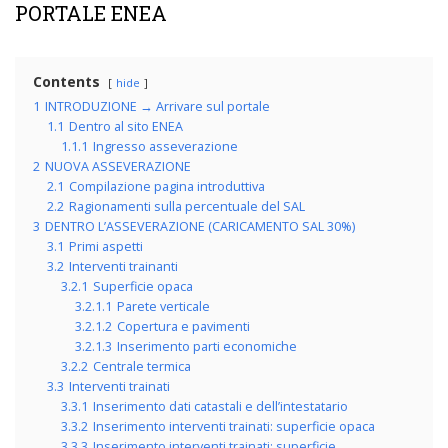
PORTALE ENEA
Contents
hide
1
INTRODUZIONE → Arrivare sul portale
1.1
Dentro al sito ENEA
1.1.1
Ingresso asseverazione
2
NUOVA ASSEVERAZIONE
2.1
Compilazione pagina introduttiva
2.2
Ragionamenti sulla percentuale del SAL
3
DENTRO L’ASSEVERAZIONE (CARICAMENTO SAL 30%)
3.1
Primi aspetti
3.2
Interventi trainanti
3.2.1
Superficie opaca
3.2.1.1
Parete verticale
3.2.1.2
Copertura e pavimenti
3.2.1.3
Inserimento parti economiche
3.2.2
Centrale termica
3.3
Interventi trainati
3.3.1
Inserimento dati catastali e dell’intestatario
3.3.2
Inserimento interventi trainati: superficie opaca
3.3.3
Inserimento interventi trainati: superficie