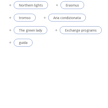
Northern lights
Erasmus
tromso
Aria condizionata
The green lady
Exchange programs
guida