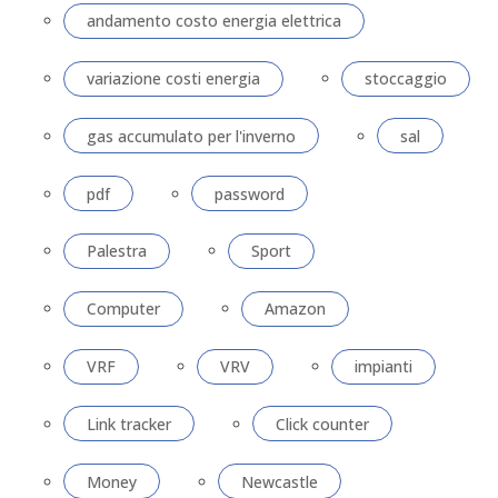
andamento costo energia elettrica
variazione costi energia
stoccaggio
gas accumulato per l'inverno
sal
pdf
password
Palestra
Sport
Computer
Amazon
VRF
VRV
impianti
Link tracker
Click counter
Money
Newcastle