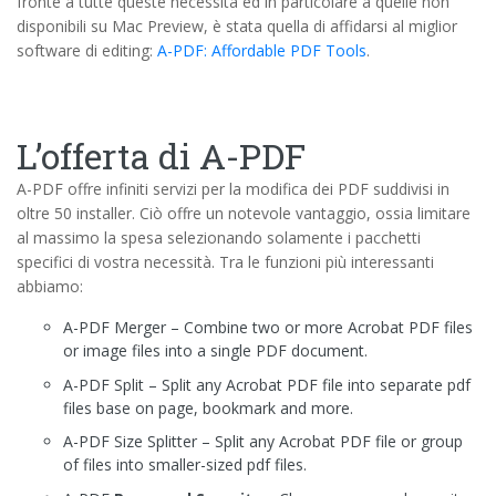
fronte a tutte queste necessità ed in particolare a quelle non
disponibili su Mac Preview, è stata quella di affidarsi al miglior
software di editing:
A-PDF: Affordable PDF Tools
.
L’offerta di A-PDF
A-PDF offre infiniti servizi per la modifica dei PDF suddivisi in
oltre 50 installer. Ciò offre un notevole vantaggio, ossia limitare
al massimo la spesa selezionando solamente i pacchetti
specifici di vostra necessità. Tra le funzioni più interessanti
abbiamo:
A-PDF Merger – Combine two or more Acrobat PDF files
or image files into a single PDF document.
A-PDF Split – Split any Acrobat PDF file into separate pdf
files base on page, bookmark and more.
A-PDF Size Splitter – Split any Acrobat PDF file or group
of files into smaller-sized pdf files.