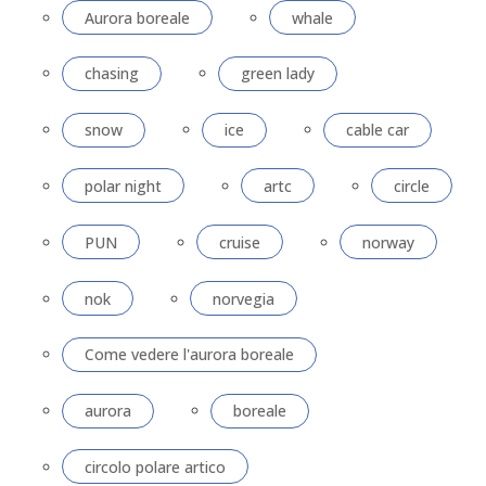
Aurora boreale
whale
chasing
green lady
snow
ice
cable car
polar night
artc
circle
PUN
cruise
norway
nok
norvegia
Come vedere l'aurora boreale
aurora
boreale
circolo polare artico